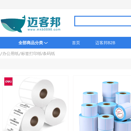
全部商品分类
首页
迈客邦B2B
/
办公用纸
/
标签打印纸/条码纸